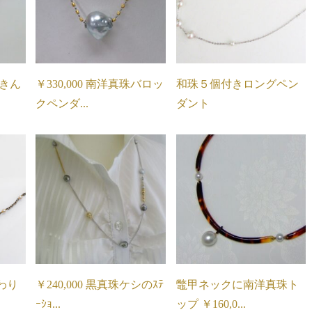
珠きん
￥330,000 南洋真珠バロッ
和珠５個付きロングペン
クペンダ...
ダント
わり
￥240,000 黒真珠ケシのｽﾃ
鼈甲ネックに南洋真珠ト
ｰｼｮ...
ップ ￥160,0...