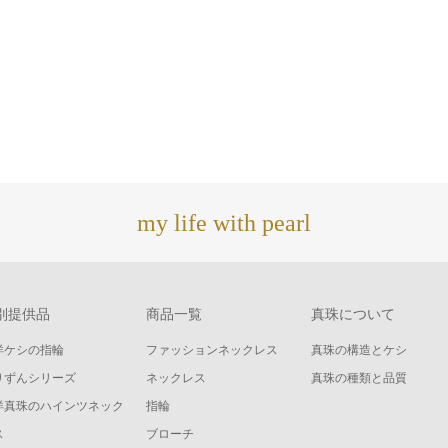
my life with pearl
別提供品
商品一覧
真珠について
洋ケシの指輪
ファッションネックレス
真珠の構造とケシ
りずんシリーズ
ネックレス
真珠の種類と品質
洋真珠のハインツネック
指輪
ス
ブローチ