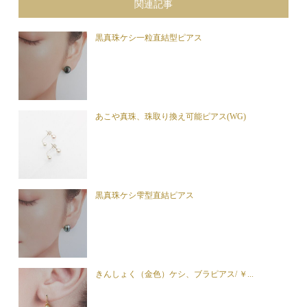
関連記事
黒真珠ケシ一粒直結型ピアス
あこや真珠、珠取り換え可能ピアス(WG)
黒真珠ケシ雫型直結ピアス
きんしょく（金色）ケシ、ブラピアス/ ￥...