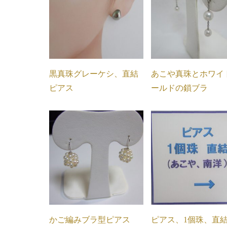
黒真珠グレーケシ、直結
あこや真珠とホワイ
ピアス
ールドの鎖ブラ
かご編みブラ型ピアス
ピアス、1個珠、直