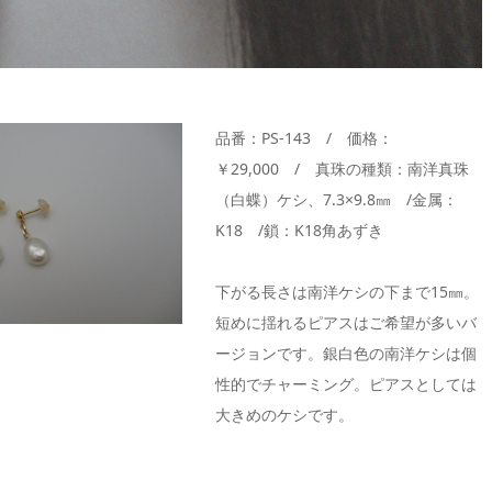
品番：PS-143 / 価格：
￥29,000 / 真珠の種類：南洋真珠
（白蝶）ケシ、7.3×9.8㎜ /金属：
K18 /鎖：K18角あずき
下がる長さは南洋ケシの下まで15㎜。
短めに揺れるピアスはご希望が多いバ
ージョンです。銀白色の南洋ケシは個
性的でチャーミング。ピアスとしては
大きめのケシです。