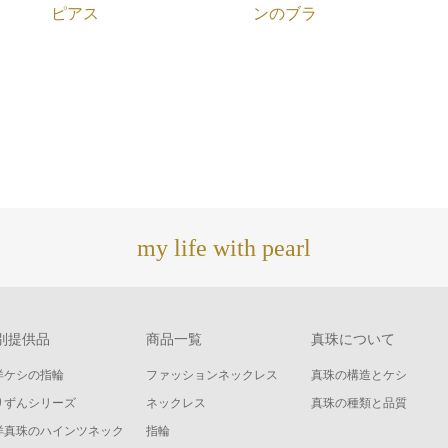
ピアス
ンのブラ
my life with pearl
別提供品
商品一覧
真珠について
洋ケシの指輪
ファッションネックレス
真珠の構造とケシ
りずんシリーズ
ネックレス
真珠の種類と品質
洋真珠のハインツネック
指輪