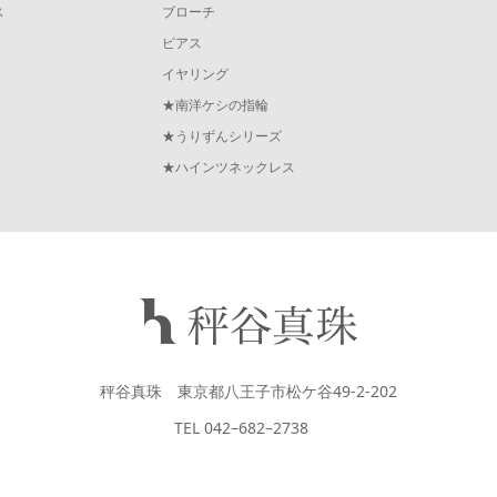
ス
ブローチ
ピアス
イヤリング
★南洋ケシの指輪
★うりずんシリーズ
★ハインツネックレス
秤谷真珠 東京都八王子市松ケ谷49-2-202
TEL 042–682–2738