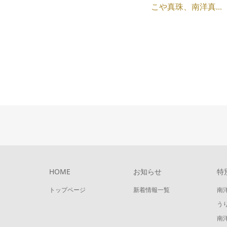
こや真珠、南洋真...
HOME
お知らせ
特
トップページ
新着情報一覧
南
う
南