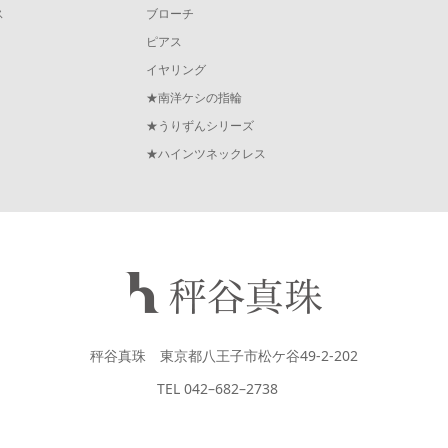
ス
ブローチ
ピアス
イヤリング
★南洋ケシの指輪
★うりずんシリーズ
★ハインツネックレス
秤谷真珠 東京都八王子市松ケ谷49-2-202
TEL 042–682–2738