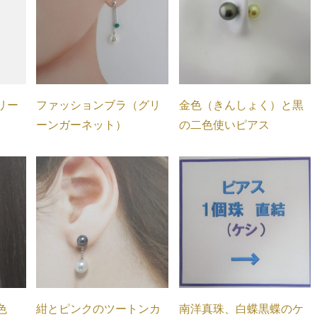
リー
ファッションブラ（グリ
金色（きんしょく）と黒
ーンガーネット）
の二色使いピアス
色
紺とピンクのツートンカ
南洋真珠、白蝶黒蝶のケ