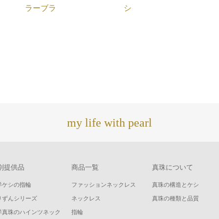
ラーブラ
シ
my life with pearl
別提供品
商品一覧
真珠について
洋ケシの指輪
ファッションネックレス
真珠の構造とケシ
りずんシリーズ
ネックレス
真珠の種類と品質
洋真珠のハインツネック
指輪