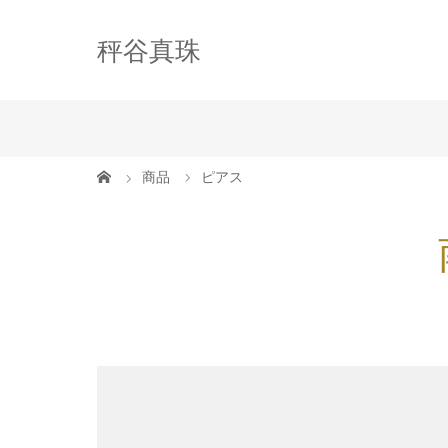
秤谷真珠
商品
ピアス